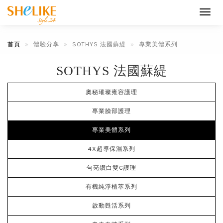
Toggl
navig
首頁
體驗分享
SOTHYS 法國蘇緹
專業美體系列
SOTHYS 法國蘇緹
奧秘璀璨雍容護理
專業臉部護理
專業美體系列
4X超導保濕系列
勻亮鑽白雙C護理
有機純淨植萃系列
啟動甦活系列