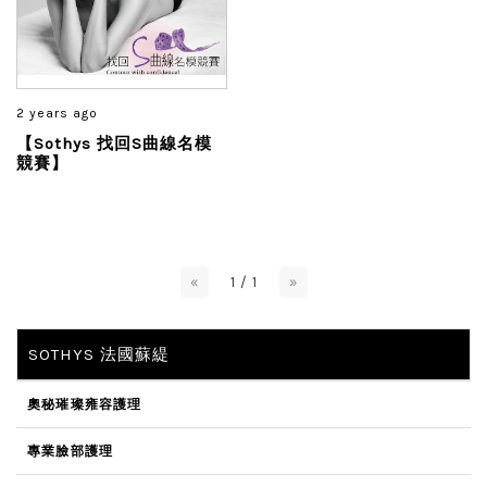
2 years ago
【Sothys 找回S曲線名模
競賽】
«
1 / 1
»
SOTHYS 法國蘇緹
奧秘璀璨雍容護理
專業臉部護理