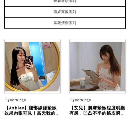
青春奇蹟系列
活妍亮眼系列
基礎清潔系列
2 years ago
2 years ago
【Ashley】腿部線條緊緻
【艾兒】肌膚緊緻程度明顯
效果肉眼可見！當天我的大
有感，凹凸不平的橘皮瞬間
腿立馬減少4cm！真的太厲
像被熨斗燙平一樣，起來好
害太有感了...
平坦喔！骨盆兩側原本澎澎
的肉肉，體雕後真的平順很