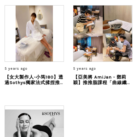
多...
5 years ago
5 years ago
【女大製作人-小筠180】透
【亞美將 AmiJan - 鄧莉
過Sothys獨家法式揉捏推
穎】推推脂課程「曲線纖體
脂肪手法，先用體刷再搭配
塑型」臀部及腿部明顯的差
手法，深層肌肉都能得到紓
距真的太讚了❤ 腿部的肌
壓，促進了循環、消了水
肉也得到放鬆...
腫、感覺整個人都好輕鬆...