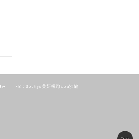
tw
FB：Sothys美妍極緻spa沙龍
Top