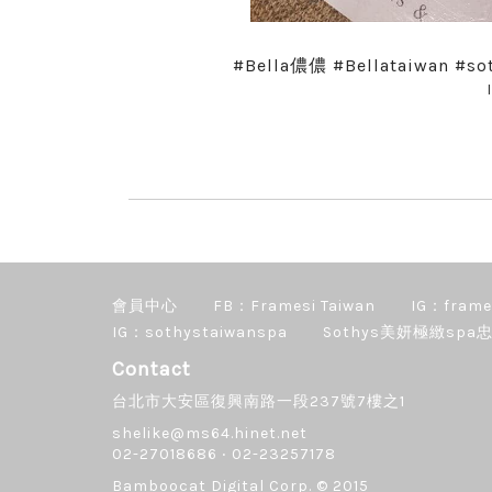
#Bella儂儂 #Bellataiwan 
會員中心
FB：Framesi Taiwan
IG：frame
IG：sothystaiwanspa
Sothys美妍極緻spa忠
Contact
台北市大安區復興南路一段237號7樓之1
shelike@ms64.hinet.net
02-27018686 ‧ 02-23257178
Bamboocat Digital Corp.
© 2015