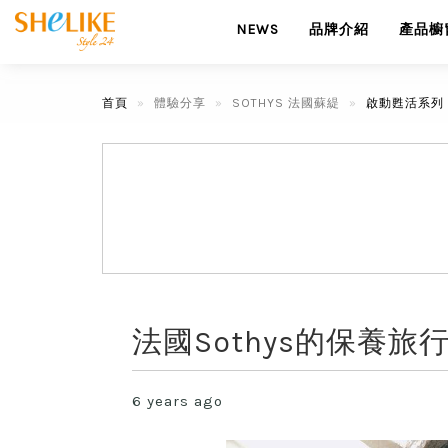
NEWS
品牌介紹
產品櫥
首頁
體驗分享
SOTHYS 法國蘇緹
啟動甦活系列
法國Sothys的保養
6 years ago