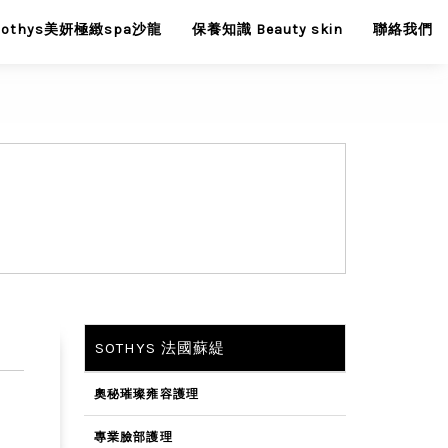
Sothys美妍極緻spa沙龍
保養知識 Beauty skin
聯絡我們
SOTHYS 法國蘇緹
奧秘璀璨雍容護理
專業臉部護理