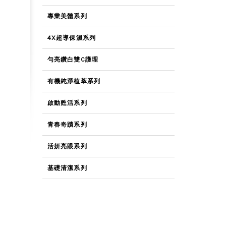
專業美體系列
4X超導保濕系列
勻亮鑽白雙C護理
有機純淨植萃系列
啟動甦活系列
青春奇蹟系列
活妍亮眼系列
基礎清潔系列