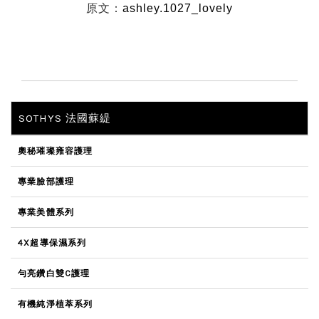
原文：
ashley.1027_lovely
SOTHYS 法國蘇緹
奧秘璀璨雍容護理
專業臉部護理
專業美體系列
4X超導保濕系列
勻亮鑽白雙C護理
有機純淨植萃系列