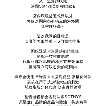
來！這篇請收藏
這間Sothys美妍極緻spa
店內環境舒適乾淨以外
每個房間內都有獨立的淋浴間
隱密性很高～
這次我做的課程是
S魔塑美形體雕 + S勻體推推脂
#深層熱能體雕儀
一開始透過
搭配手技推散脂肪
屁股根部跟馬鞍的地方有些微痛感
但都還在可以忍受的範圍內
#勻體推推脂陶瓷盤
再來會使用
讓橘皮歸位
最後在用手技加強穴位的刺激
幫助脂肪分解代謝 促進身體循環
整個過程都會搭配法國SOTHYS
原裝進口品牌的產品勻體油、美膚精華