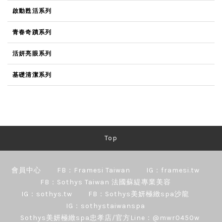
啟動甦活系列
青春奇蹟系列
活妍亮眼系列
基礎清潔系列
Top
會員中心
FB：Framesi Taiwan
IG：framesi.tw
FB：Sothys Taiwan 法國蘇緹專業美容
IG：sothys.tw
FB：Sothys美妍極緻spa沙龍
IG：sothystaiwanspa
Sothys美妍極緻spa忠孝店/官方Line：@mwr0450w