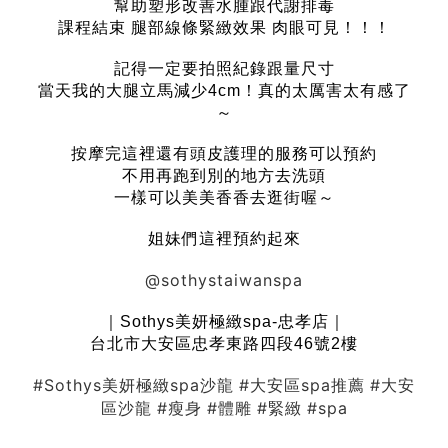
幫助塑形改善水腫跟代謝排毒
課程結束 腿部線條緊緻效果 肉眼可見！！！
記得一定要拍照紀錄跟量尺寸
當天我的大腿立馬減少4cm！真的太厲害太有感了
～
按摩完這裡還有頭皮護理的服務可以預約
不用再跑到別的地方去洗頭
一樣可以美美香香去逛街喔～
姐妹們這裡預約起來
@sothystaiwanspa
｜Sothys美妍極緻spa-忠孝店｜
台北市大安區忠孝東路四段46號2樓
#Sothys美妍極緻spa沙龍
#大安區spa推薦
#大安
區沙龍
#瘦身
#體雕
#緊緻
#spa