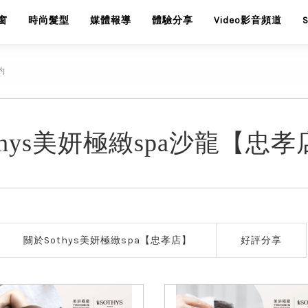
窗
時尚髮型
媒體報導
體驗分享
Video影音頻道
約
thys美妍極緻spa沙龍【忠
關於Sothys美妍極緻spa【忠孝店】
好評分享