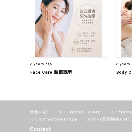
2 years ago
2 years
Face Care 臉部課程
Body 
會員中心
FB：Framesi Taiwan
IG：frame
IG：sothystaiwanspa
Sothys美妍極緻spa忠
Contact