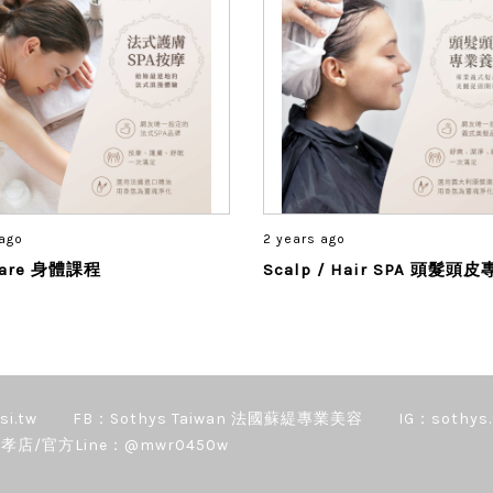
 ago
2 years ago
Care 身體課程
Scalp / Hair SPA 頭髮
si.tw
FB：Sothys Taiwan 法國蘇緹專業美容
IG：sothys.
孝店/官方Line：@mwr0450w