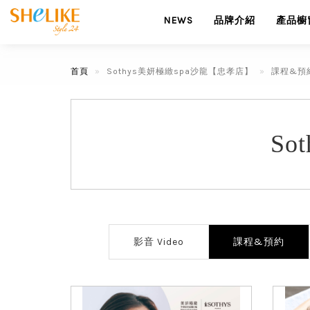
NEWS
品牌介紹
產品櫥
首頁
Sothys美妍極緻spa沙龍【忠孝店】
課程&預
So
影音 Video
課程&預約