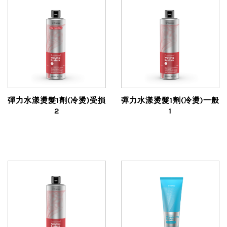
彈力水漾燙髮1劑(冷燙)受損
彈力水漾燙髮1劑(冷燙)一般
2
1