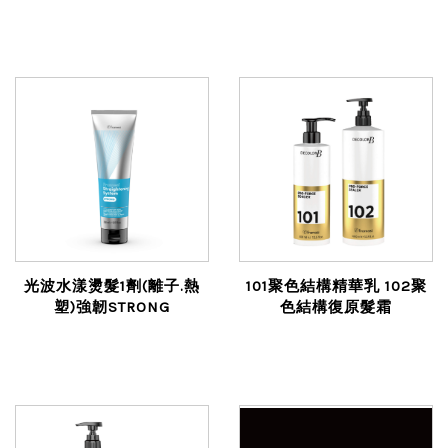
光波水漾燙髮1劑(離子.熱
101聚色結構精華乳 102聚
塑)強韌STRONG
色結構復原髮霜