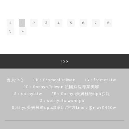
«
1
2
3
4
5
6
7
8
9
»
Top
會員中心
FB：Framesi Taiwan
IG：framesi.tw
FB：Sothys Taiwan 法國蘇緹專業美容
IG：sothys.tw
FB：Sothys美妍極緻spa沙龍
IG：sothystaiwanspa
Sothys美妍極緻spa忠孝店/官方Line：@mwr0450w