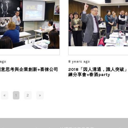
 ago
8 years ago
9 創意思考與企業創新+喜徠公司
2018「因人溝通，識人突破
練分享會+春酒party
«
1
2
»