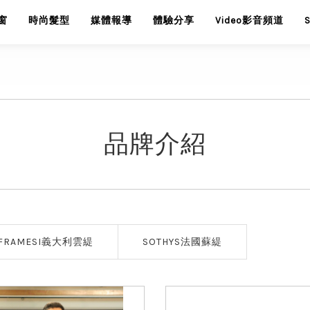
窗
時尚髮型
媒體報導
體驗分享
Video影音頻道
品牌介紹
FRAMESI義大利雲緹
SOTHYS法國蘇緹