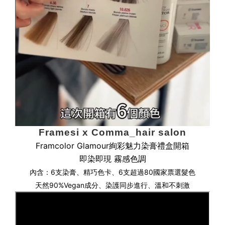
Framesi x Comma_hair salon
Framcolor Glamour絢彩魅力染膏禮盒開箱
即染即現 霧感色調
內含：6支染膏、精巧色卡、
6支超過80國家票選髮色
天然90%Vegan成分
、
染護同步進行
、
溫和不刺激