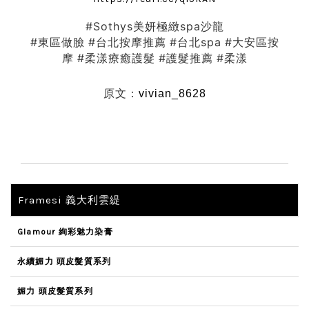
#Sothys美妍極緻spa沙龍
#東區做臉
#台北按摩推薦
#台北spa
#大安區按
摩
#柔漾療癒護髮
#護髮推薦
#柔漾
原文：
vivian_8628
Framesi 義大利雲緹
Glamour 絢彩魅力染膏
永續媚力 頭皮髮質系列
媚力 頭皮髮質系列