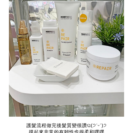
護髮流程做完後髮質變很讚ଘ(੭ˊᵕˋ)੭
摸起來非常的有韌性也很柔和嘿嘿