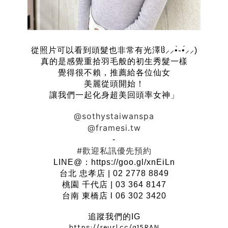
從照片可以看到頭髮也非常有光澤ჱ⸝⸝•̀֊•́⸝⸝)
真的是感覺重拾羽毛般的初生秀髮一樣
覺得很不賴，推薦給各位仙女
美麗從頭開始！
讓我們一起化身超美回頭率女神」
@sothystaiwanspa
@framesi.tw
-
#歡迎私訊優先預約
LINE@：https://goo.gl/xnEiLn
台北 忠孝店 | 02 2778 8849
桃園 千代店 | 03 364 8147
台南 東橋店 l 06 302 3420
追蹤我們的IG
https://reurl.cc/q15RAN