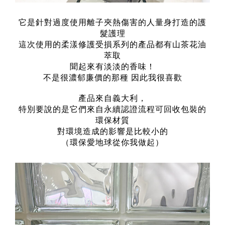
它是針對過度使用離子夾熱傷害的人量身打造的護
髮護理
這次使用的柔漾修護受損系列的產品都有山茶花油
萃取
聞起來有淡淡的香味！
不是很濃郁廉價的那種 因此我很喜歡
產品來自義大利，
特別要說的是它們來自永續認證流程可回收包裝的
環保材質
對環境造成的影響是比較小的
（環保愛地球從你我做起）