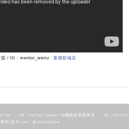
：韋茹 / IG：
mentor_weiru
曼都影城店
si.tw
FB：Sothys Taiwan 法國蘇緹專業美容
IG：sothys.
孝店/官方Line：@mwr0450w