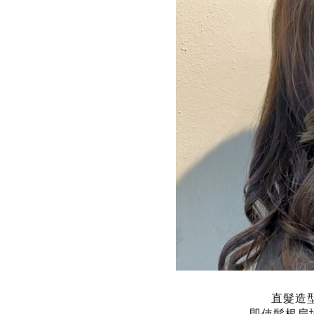
直髮造
即使髮根扁