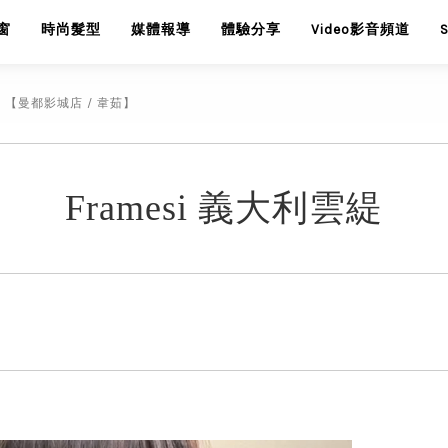
窗
時尚髮型
媒體報導
體驗分享
Video影音頻道
【曼都影城店 / 韋茹】
Framesi 義大利雲緹