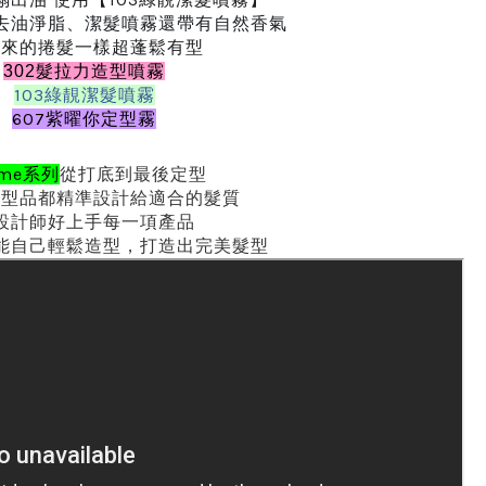
去油淨脂、潔髮噴霧還帶有自然香氣
出來的捲髮一樣超蓬鬆有型
302髮拉力造型噴霧
103綠靚潔髮噴霧
607紫曜你定型霧
 me系列
從打底到最後定型
造型品都精準設計給適合的髮質
設計師好上手每一項產品
能自己輕鬆造型，打造出完美髮型