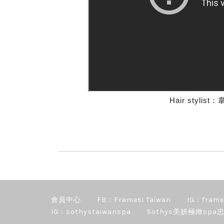
Hair stylist
會員中心
FB：Framesi Taiwan
IG：frame
IG：sothystaiwanspa
Sothys美妍極緻spa忠