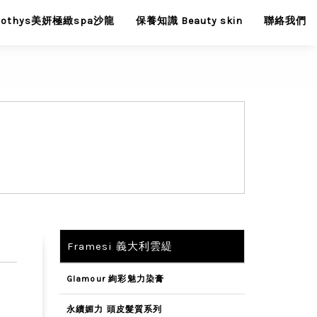
Sothys美妍極緻spa沙龍
保養知識 Beauty skin
聯絡我們
Framesi 義大利雲緹
Glamour 絢彩魅力染膏
永續媚力 頭皮髮質系列