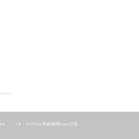
tw
FB：Sothys美妍極緻spa沙龍