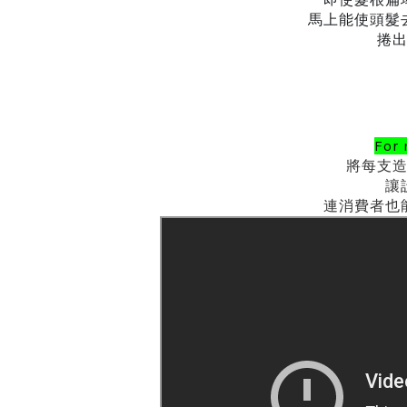
馬上能使頭髮
捲
For
將每支
讓
連消費者也