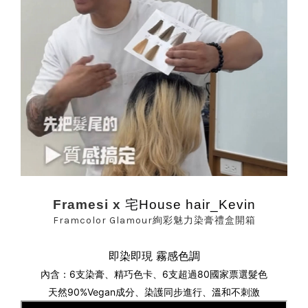
Framesi x
宅House hair_Kevin
Framcolor Glamour絢彩魅力染膏禮盒開箱
即染即現 霧感色調
內含：6支染膏、精巧色卡、
6支超過80國家票選髮色
天然90%Vegan成分
、
染護同步進行
、
溫和不刺激