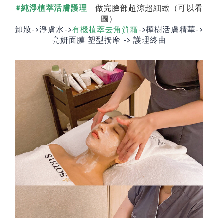
#純淨植萃活膚護理
，做完臉部超涼超細緻（可以看
圖）
卸妝
->
淨膚水
->
有機植萃去角質霜
->
樺樹活膚精華
->
亮妍面膜
塑型按摩
->
護理終曲