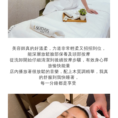
美容師真的好溫柔，力道非常輕柔又招招到位，
能深層放鬆臉部保養及頭部按摩
從洗卸開始仔細清潔到後續按摩步驟，有效身心釋
放愉快能量
店內播放著很放鬆的音樂，配上木質調精華，我真
的舒服到我快睡著，
每一分鐘都是享受