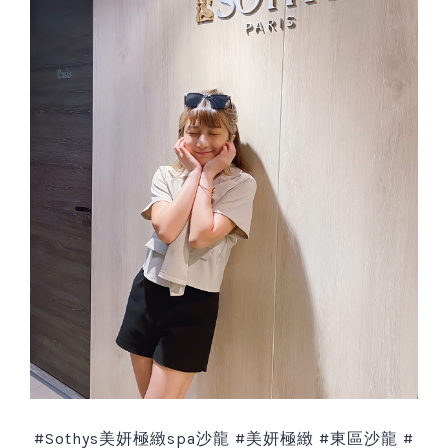
#Sothys
美妍極緻
spa
沙龍
#
美妍極緻
#
東區沙龍
#