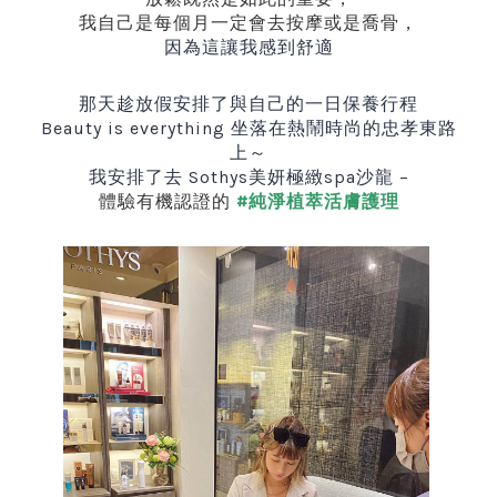
我自己是每個月一定會去按摩或是喬骨，
因為這讓我感到舒適
那天趁放假安排了與自己的一日保養行程
Beauty is everything
坐落在熱鬧時尚的忠孝東路
上～
我安排了去
Sothys
美妍極緻
spa
沙龍
–
體驗有機認證的
#純淨植萃活膚護理