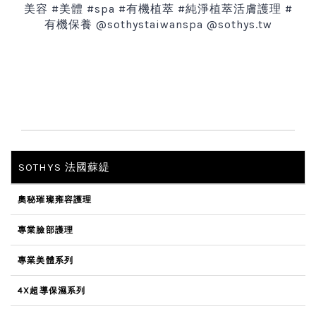
美容
#
美體
#spa #
有機植萃
#
純淨植萃活膚護理
#
有機保養
@sothystaiwanspa @sothys.tw
SOTHYS 法國蘇緹
奧秘璀璨雍容護理
專業臉部護理
專業美體系列
4X超導保濕系列