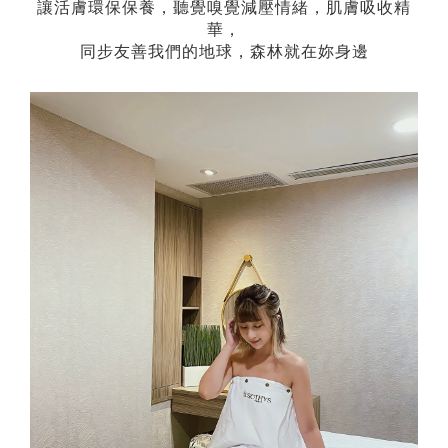
讓活膚環保保養，聽覺嗅覺減壓情緒，肌膚吸收精
華，
同步友善我們的地球，森林就在妳身邊