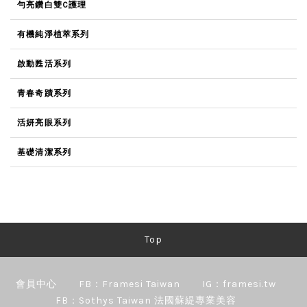
勻亮鑽白雙C護理
有機純淨植萃系列
啟動甦活系列
青春奇蹟系列
活妍亮眼系列
基礎清潔系列
Top
會員中心
FB：Framesi Taiwan
IG：framesi.tw
FB：Sothys Taiwan 法國蘇緹專業美容