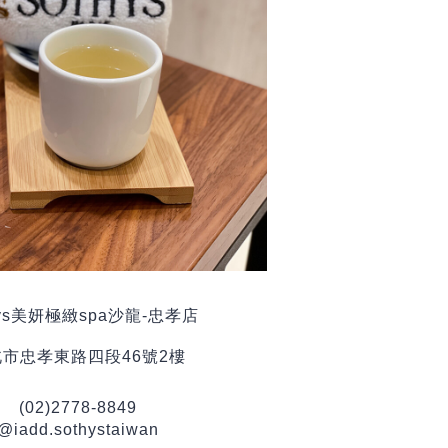
ys
美妍極緻
spa
沙龍
-
忠孝店
北市忠孝東路四段
46
號
2
樓
(02)2778-8849
@iadd.sothystaiwan