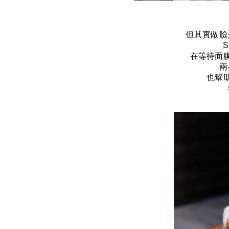
但其實做臉
S
在等待面
兩
也幫