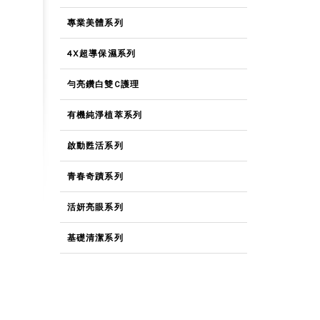
專業美體系列
4X超導保濕系列
勻亮鑽白雙C護理
有機純淨植萃系列
啟動甦活系列
青春奇蹟系列
活妍亮眼系列
基礎清潔系列