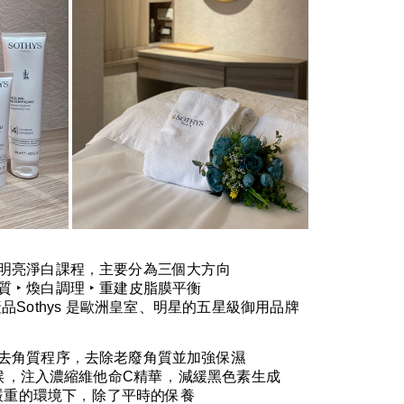
明亮淨白課程
，
主要分為三個大方向
質
‣
煥白調理
‣
重建皮脂膜平衡
產品
Sothys
是歐洲皇室、明星的五星級御用品牌
去角質程序
，
去除老廢角質並加強保濕
候
，
注入濃縮維他命
C
精華
，
減緩黑色素生成
嚴重的環境下
，
除了平時的保養