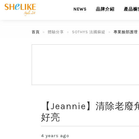
NEWS
品牌介紹
產品櫥
首頁
體驗分享
SOTHYS 法國蘇緹
專業臉部護理
【Jeannie】清除
好亮
4 years ago