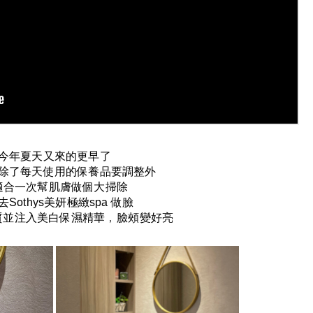
今年夏天又來的更早了
除了每天使用的保養品要調整外
適合一次幫肌膚做個大掃除
去
Sothys
美妍極緻
spa
做臉
質並注入美白保濕精華
，
臉頰變好亮