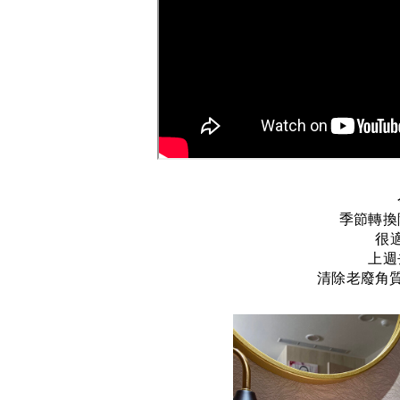
季節轉換
很
上週
清除老廢角