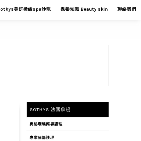
Sothys美妍極緻spa沙龍
保養知識 Beauty skin
聯絡我們
變
SOTHYS 法國蘇緹
奧秘璀璨雍容護理
專業臉部護理