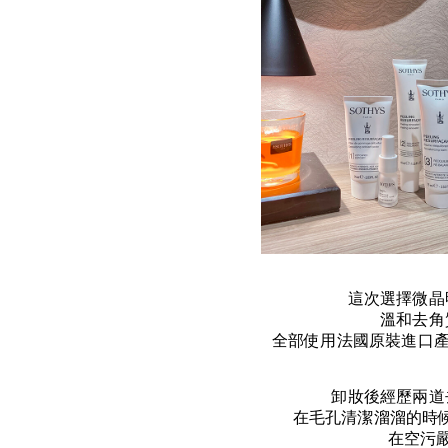
這次選擇微晶
溫和去角
全部使用法國原裝進口
卸妝後經歷兩道
在毛孔清潔溜溜的時
在空污