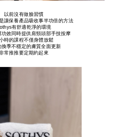
以前沒有做臉習慣
是讓保養產品吸收事半功倍的方法
othys
有舒適乾淨的環境
膜功效同時提供肩頸頭部手技按摩
小時的課程不僅身體放鬆
助換季不穩定的膚質全面更新
非常推推要定期約起來