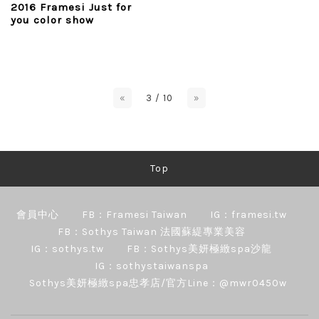
2016 Framesi Just for
you color show
«
3 / 10
»
Top
會員中心
FB：Framesi Taiwan
IG：framesi.tw
FB：Sothys Taiwan 法國蘇緹專業美容
IG：sothys.tw
FB：Sothys美妍極緻spa沙龍
IG：sothystaiwanspa
Sothys美妍極緻spa忠孝店/官方Line：@mwr0450w