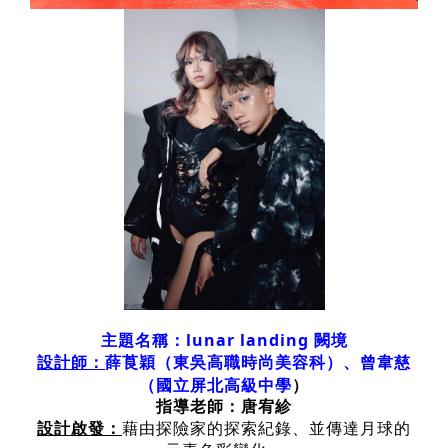
主題名稱：lunar landing 闕境
曾韋慈
設計師：
薛莨穎（
東吳高職時尚美容科
）、
（
國立屏北高級中學
）
指導老師：唐宥紾
設計啟發：
藉由探險家的探索紀錄、並傳達月球的