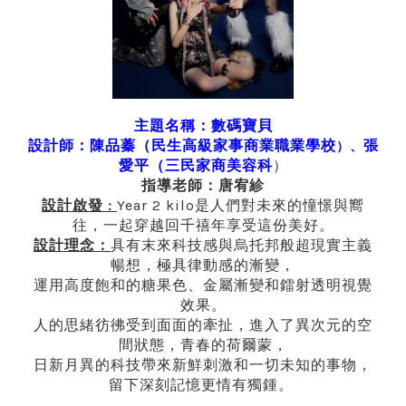
主題名稱：數碼寶貝
張
設計師：陳品蓁（
民生高級家事商業職業學校
）、
愛平（
三民家商美容科
）
指導老師：唐宥紾
Year 2 kilo是人們對未來的憧憬與嚮
設計啟發
：
往，一起穿越回千禧年享受這份美好。
具有末來科技感與烏托邦般超現實主義
設計理念：
暢想，極具律動感的漸變，
運用高度飽和的糖果色、金屬漸變和鐳射透明視覺
效果。
人的思緒彷彿受到面面的牽扯，進入了異次元的空
間狀態，青春的荷爾蒙，
日新月異的科技帶來新鮮刺激和一切未知的事物，
留下深刻記憶更情有獨鍾。