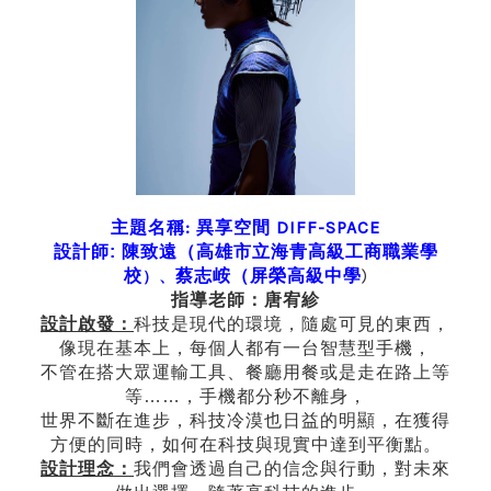
主題名稱: 異享空間 DIFF-SPACE
設計師: 陳致遠（
高雄市立海青高級工商職業學
蔡志峖（
屏榮高級中學
)
校
）、
指導老師：唐宥紾
科技是現代的環境，隨處可見的東西，
設計啟發：
像現在基本上，每個人都有一台智慧型手機，
不管在搭大眾運輸工具、餐廳用餐或是走在路上等
等……，手機都分秒不離身，
世界不斷在進步，科技冷漠也日益的明顯，在獲得
方便的同時，如何在科技與現實中達到平衡點。
我們會透過自己的信念與行動，對未來
設計理念：