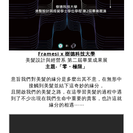
Framesi x 樹德科技大學
美髮設計與經營系 第二屆畢業成果展
主題-「零・極限」
意旨我們對美髮的緣分是多麼出其不意，在無形中
接觸到美髮並結下這奇妙的緣分，
且開啟我們的美髮之路，在這學習美髮的過程中遇
到了不少出現在我們生命中重要的貴客，也許這就
緣分的相遇⋯⋯