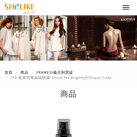
Toggl
navig
首頁
商品
FRAMESI義大利雲緹
119 藍寶閃耀絲絨噴霧 Shine Me BrightlySuper Coat
商品