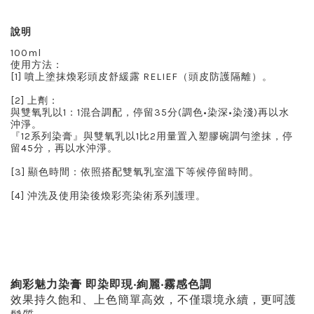
說明
100ml
使用方法：
[1] 噴上塗抹煥彩頭皮舒緩露 RELIEF（頭皮防護隔離）。
[2] 上劑：
與雙氧乳以1：1混合調配，停留35分(調色•染深•染淺)再以水
沖淨。
『12系列染膏』與雙氧乳以1比2用量置入塑膠碗調勻塗抹，停
留45分，再以水沖淨。
[3] 顯色時間：依照搭配雙氧乳室溫下等候停留時間。
[4] 沖洗及使用染後煥彩亮染術系列護理。
絢彩魅力染膏 即染即現‧絢麗‧霧感色調
效果持久飽和、上色簡單高效，不僅環境永續，更呵護