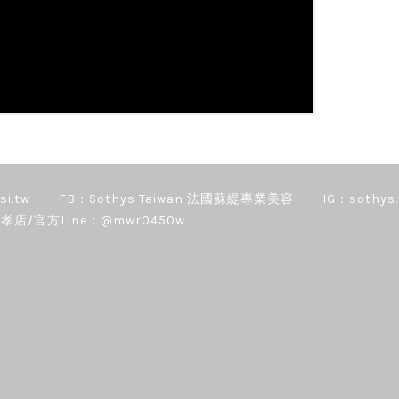
si.tw
FB：Sothys Taiwan 法國蘇緹專業美容
IG：sothys.
孝店/官方Line：@mwr0450w