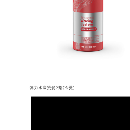
彈力水漾燙髮2劑(冷燙)