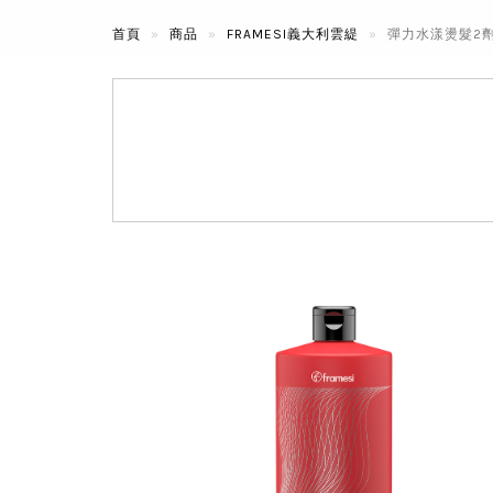
首頁
商品
FRAMESI義大利雲緹
彈力水漾燙髮2劑(冷