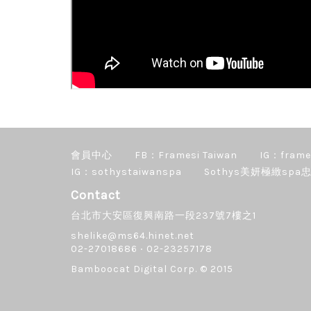
會員中心
FB：Framesi Taiwan
IG：frame
IG：sothystaiwanspa
Sothys美妍極緻spa忠
Contact
台北市大安區復興南路一段237號7樓之1
shelike@ms64.hinet.net
02-27018686 ‧ 02-23257178
Bamboocat Digital Corp.
© 2015