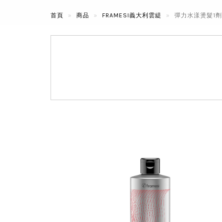
首頁
商品
FRAMESI義大利雲緹
彈力水漾燙髮1劑