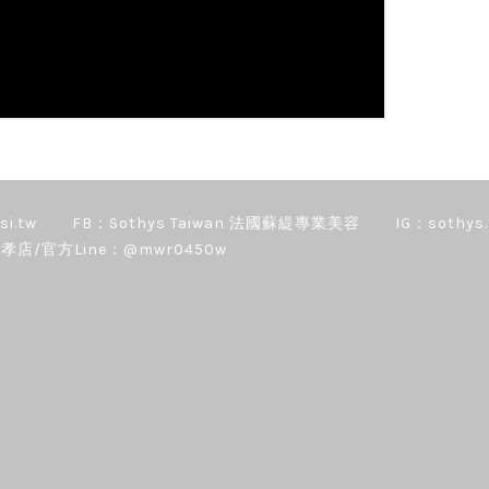
si.tw
FB：Sothys Taiwan 法國蘇緹專業美容
IG：sothys.
孝店/官方Line：@mwr0450w