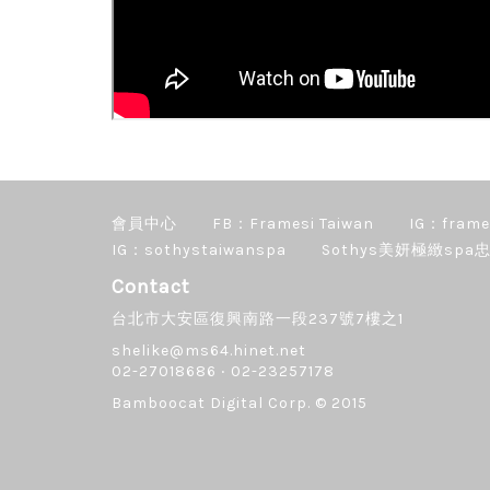
會員中心
FB：Framesi Taiwan
IG：frame
IG：sothystaiwanspa
Sothys美妍極緻spa忠
Contact
台北市大安區復興南路一段237號7樓之1
shelike@ms64.hinet.net
02-27018686 ‧ 02-23257178
Bamboocat Digital Corp.
© 2015