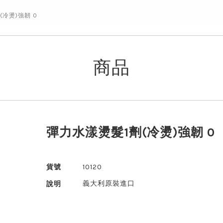
(冷燙)強韌 0
商品
彈力水漾燙髮1劑(冷燙)強韌 0
貨號
10120
義大利原裝進口
說明