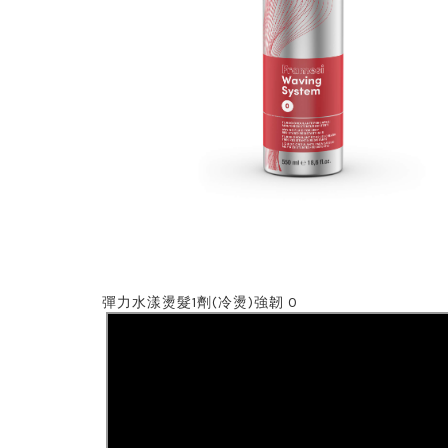
彈力水漾燙髮1劑(冷燙)強韌 0